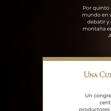
Por quinto 
mundo en un
debatir y 
montaña en
A
Una Cu
Un congre
cent
productores 