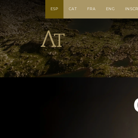
INSCR
ESP
CAT
FRA
ENG