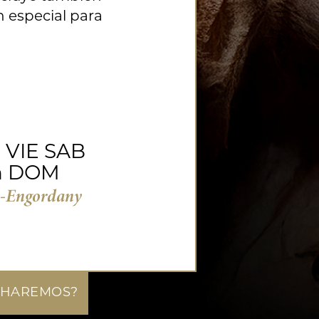
 especial para
h VIE SAB
 h DOM
s-Engordany
 HAREMOS?