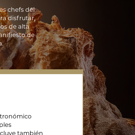
es chefs del
a disfrutar,
ios de alta
nifiesto de
a.
stronómico
ples
ncluye también