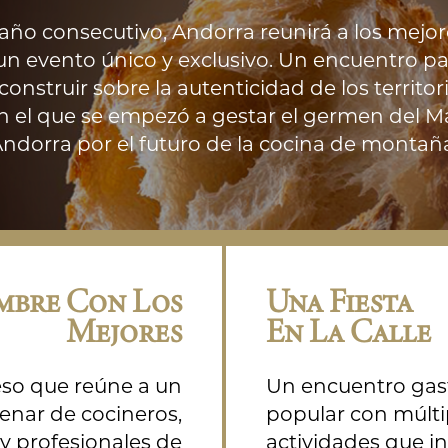
y populares
año consecutivo, Andorra reunirá a los mejor
 evento único y exclusivo. Un encuentro par
construir sobre la autenticidad de los territor
 el que se empezó a gestar el germen del Ma
ndorra por el futuro de la cocina de montañ
mbre Con Los
Una Fiesta
Mejores
En La Calle
so que reúne a un
Un encuentro ga
enar de cocineros,
popular con múlti
y profesionales de
actividades que i